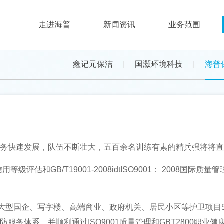
走进海普
新闻资讯
业务范围
鑫记元保洁
|
国灏环境科技
|
海普
务快速发展，队伍不断壮大，五百余名训练有素的精兵强将将直
评估和GB/T19001-2008idtISO9001： 2008国
型国企、写字楼、高端商业、政府机关、居民小区等护卫项目5
务体系。并顺利通过ISO9001质量管理和GBT2800职业健